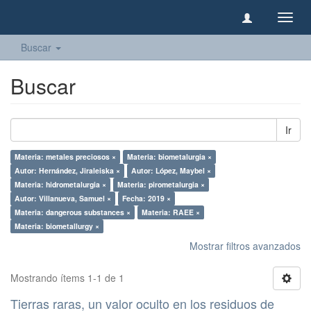
Camb
naveg
Buscar
Buscar
Ir
Materia: metales preciosos ×
Materia: biometalurgia ×
Autor: Hernández, Jiraleiska ×
Autor: López, Maybel ×
Materia: hidrometalurgia ×
Materia: pirometalurgia ×
Autor: Villanueva, Samuel ×
Fecha: 2019 ×
Materia: dangerous substances ×
Materia: RAEE ×
Materia: biometallurgy ×
Mostrar filtros avanzados
Mostrando ítems 1-1 de 1
Tierras raras, un valor oculto en los residuos de