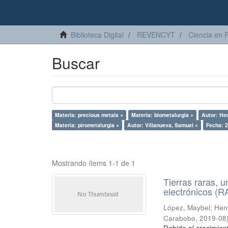
Biblioteca Digital
REVENCYT
Ciencia en 
Buscar
Materia: precious metals ×
Materia: biometalurgia ×
Autor: Her
Materia: pirometalurgia ×
Autor: Villanueva, Samuel ×
Fecha: 
Mostrando ítems 1-1 de 1
Tierras raras, u
electrónicos (
López, Maybel
;
Hern
Carabobo
,
2019-08