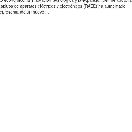
to económico, la innovación tecnológica y la expansión del mercado, la
esiduos de aparatos eléctricos y electrónicos (RAEE) ha aumentado
 representando un nuevo ...