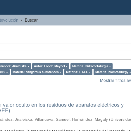
Revolución
Buscar
nández, Jiraleiska ×
Autor: López, Maybel ×
Materia: hidrometalurgia ×
2019 ×
Materia: dangerous substances ×
Materia: RAEE ×
Materia: biometallurgy ×
Mostrar filtros 
n valor oculto en los residuos de aparatos eléctricos y
RAEE)
ández, Jiraleiska
;
Villanueva, Samuel
;
Hernández, Magaly
(
Universida
)