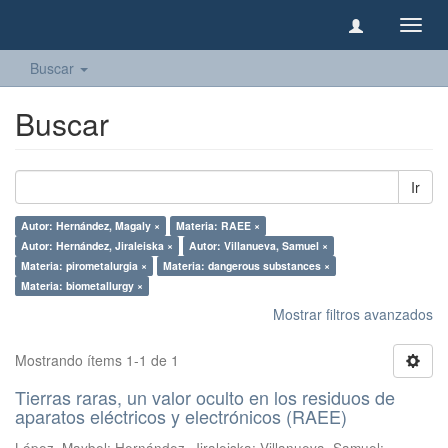
Camb
naveg
Buscar
Buscar
Ir
Autor: Hernández, Magaly ×
Materia: RAEE ×
Autor: Hernández, Jiraleiska ×
Autor: Villanueva, Samuel ×
Materia: pirometalurgia ×
Materia: dangerous substances ×
Materia: biometallurgy ×
Mostrar filtros avanzados
Mostrando ítems 1-1 de 1
Tierras raras, un valor oculto en los residuos de
aparatos eléctricos y electrónicos (RAEE)
López, Maybel
;
Hernández, Jiraleiska
;
Villanueva, Samuel
;