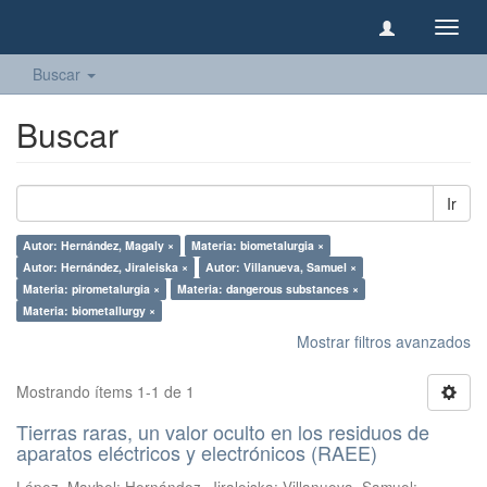
Camb
naveg
Buscar
Buscar
Ir
Autor: Hernández, Magaly ×
Materia: biometalurgia ×
Autor: Hernández, Jiraleiska ×
Autor: Villanueva, Samuel ×
Materia: pirometalurgia ×
Materia: dangerous substances ×
Materia: biometallurgy ×
Mostrar filtros avanzados
Mostrando ítems 1-1 de 1
Tierras raras, un valor oculto en los residuos de
aparatos eléctricos y electrónicos (RAEE)
López, Maybel
;
Hernández, Jiraleiska
;
Villanueva, Samuel
;