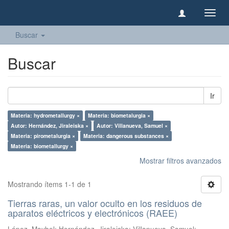
Camb
naveg
Buscar
Buscar
Ir
Materia: hydrometallurgy ×
Materia: biometalurgia ×
Autor: Hernández, Jiraleiska ×
Autor: Villanueva, Samuel ×
Materia: pirometalurgia ×
Materia: dangerous substances ×
Materia: biometallurgy ×
Mostrar filtros avanzados
Mostrando ítems 1-1 de 1
Tierras raras, un valor oculto en los residuos de
aparatos eléctricos y electrónicos (RAEE)
López, Maybel
;
Hernández, Jiraleiska
;
Villanueva, Samuel
;