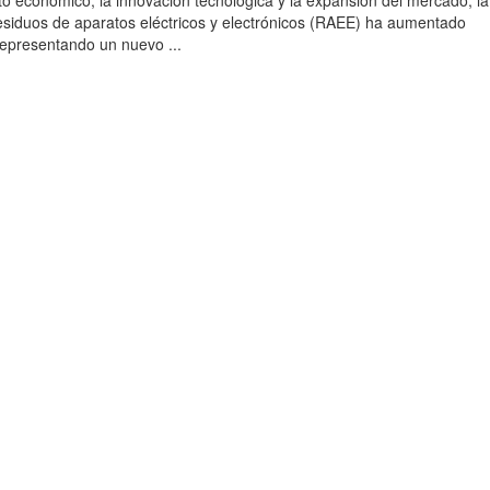
to económico, la innovación tecnológica y la expansión del mercado, la
esiduos de aparatos eléctricos y electrónicos (RAEE) ha aumentado
 representando un nuevo ...