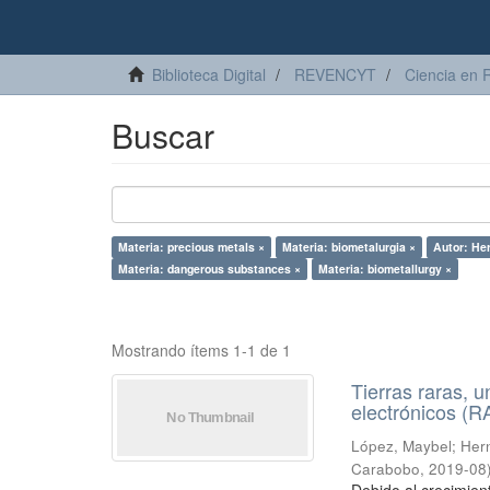
Biblioteca Digital
REVENCYT
Ciencia en 
Buscar
Materia: precious metals ×
Materia: biometalurgia ×
Autor: Her
Materia: dangerous substances ×
Materia: biometallurgy ×
Mostrando ítems 1-1 de 1
Tierras raras, u
electrónicos (
López, Maybel
;
Hern
Carabobo
,
2019-08