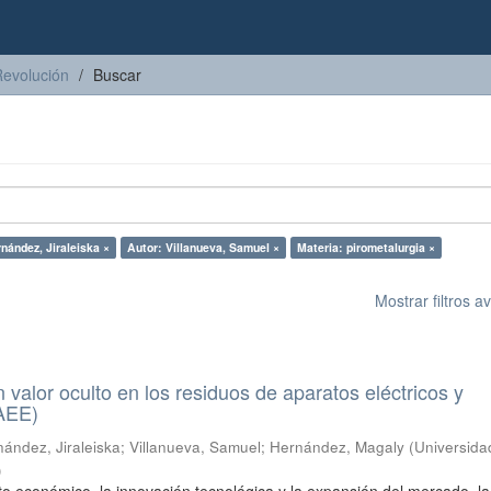
Revolución
Buscar
nández, Jiraleiska ×
Autor: Villanueva, Samuel ×
Materia: pirometalurgia ×
Mostrar filtros 
n valor oculto en los residuos de aparatos eléctricos y
RAEE)
ández, Jiraleiska
;
Villanueva, Samuel
;
Hernández, Magaly
(
Universida
)