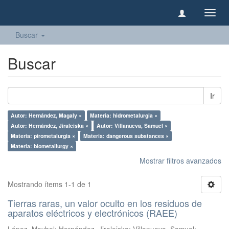
Camb
naveg
Buscar
Buscar
Ir
Autor: Hernández, Magaly ×
Materia: hidrometalurgia ×
Autor: Hernández, Jiraleiska ×
Autor: Villanueva, Samuel ×
Materia: pirometalurgia ×
Materia: dangerous substances ×
Materia: biometallurgy ×
Mostrar filtros avanzados
Mostrando ítems 1-1 de 1
Tierras raras, un valor oculto en los residuos de
aparatos eléctricos y electrónicos (RAEE)
López, Maybel
;
Hernández, Jiraleiska
;
Villanueva, Samuel
;