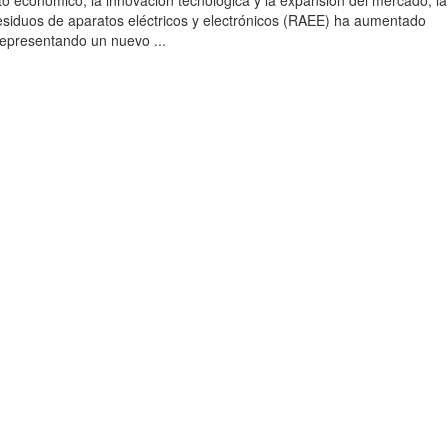
to económico, la innovación tecnológica y la expansión del mercado, la
esiduos de aparatos eléctricos y electrónicos (RAEE) ha aumentado
 representando un nuevo ...