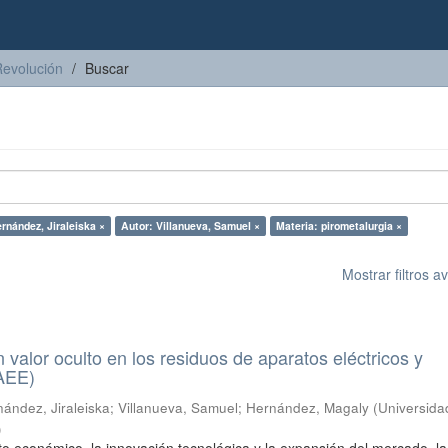
Revolución
Buscar
rnández, Jiraleiska ×
Autor: Villanueva, Samuel ×
Materia: pirometalurgia ×
Mostrar filtros 
n valor oculto en los residuos de aparatos eléctricos y
RAEE)
ández, Jiraleiska
;
Villanueva, Samuel
;
Hernández, Magaly
(
Universida
)