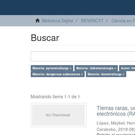
Biblioteca Digital
REVENCYT
Ciencia en 
Buscar
Materia: pyrometallurgy ×
Materia: hidrometalurgia ×
Autor: He
Materia: dangerous substances ×
Materia: biometallurgy ×
Mostrando ítems 1-1 de 1
Tierras raras, u
electrónicos (
López, Maybel
;
Hern
Carabobo
,
2019-08