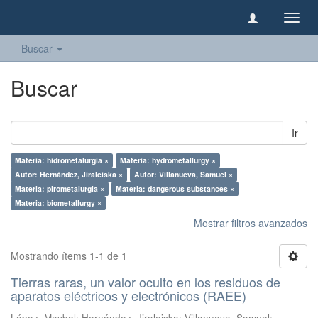
Camb
naveg
Buscar
Buscar
Ir
Materia: hidrometalurgia ×
Materia: hydrometallurgy ×
Autor: Hernández, Jiraleiska ×
Autor: Villanueva, Samuel ×
Materia: pirometalurgia ×
Materia: dangerous substances ×
Materia: biometallurgy ×
Mostrar filtros avanzados
Mostrando ítems 1-1 de 1
Tierras raras, un valor oculto en los residuos de
aparatos eléctricos y electrónicos (RAEE)
López, Maybel
;
Hernández, Jiraleiska
;
Villanueva, Samuel
;