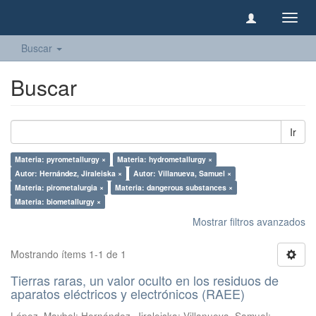
Camb
naveg
Buscar
Buscar
Ir
Materia: pyrometallurgy ×
Materia: hydrometallurgy ×
Autor: Hernández, Jiraleiska ×
Autor: Villanueva, Samuel ×
Materia: pirometalurgia ×
Materia: dangerous substances ×
Materia: biometallurgy ×
Mostrar filtros avanzados
Mostrando ítems 1-1 de 1
Tierras raras, un valor oculto en los residuos de
aparatos eléctricos y electrónicos (RAEE)
López, Maybel
;
Hernández, Jiraleiska
;
Villanueva, Samuel
;