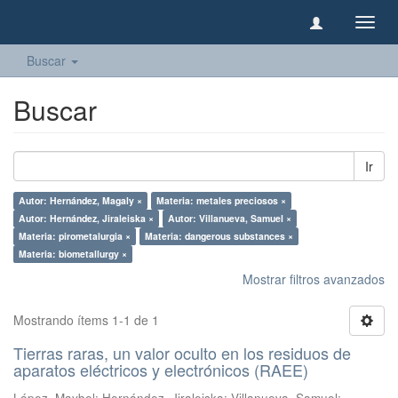
Camb
naveg
Buscar
Buscar
Ir
Autor: Hernández, Magaly ×
Materia: metales preciosos ×
Autor: Hernández, Jiraleiska ×
Autor: Villanueva, Samuel ×
Materia: pirometalurgia ×
Materia: dangerous substances ×
Materia: biometallurgy ×
Mostrar filtros avanzados
Mostrando ítems 1-1 de 1
Tierras raras, un valor oculto en los residuos de
aparatos eléctricos y electrónicos (RAEE)
López, Maybel
;
Hernández, Jiraleiska
;
Villanueva, Samuel
;