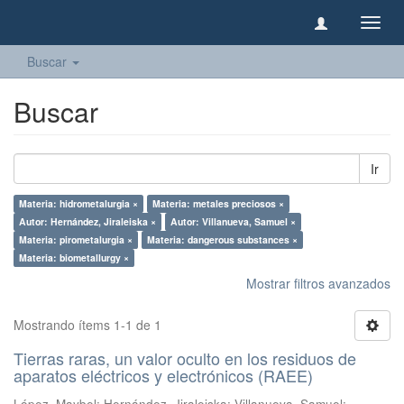
Camb
naveg
Buscar
Buscar
Ir
Materia: hidrometalurgia ×
Materia: metales preciosos ×
Autor: Hernández, Jiraleiska ×
Autor: Villanueva, Samuel ×
Materia: pirometalurgia ×
Materia: dangerous substances ×
Materia: biometallurgy ×
Mostrar filtros avanzados
Mostrando ítems 1-1 de 1
Tierras raras, un valor oculto en los residuos de
aparatos eléctricos y electrónicos (RAEE)
López, Maybel
;
Hernández, Jiraleiska
;
Villanueva, Samuel
;