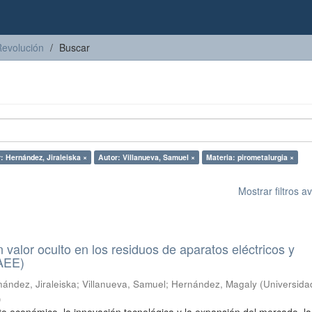
Revolución
Buscar
: Hernández, Jiraleiska ×
Autor: Villanueva, Samuel ×
Materia: pirometalurgia ×
Mostrar filtros 
n valor oculto en los residuos de aparatos eléctricos y
RAEE)
ández, Jiraleiska
;
Villanueva, Samuel
;
Hernández, Magaly
(
Universida
)