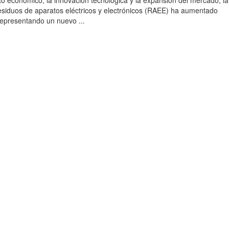
to económico, la innovación tecnológica y la expansión del mercado, la
esiduos de aparatos eléctricos y electrónicos (RAEE) ha aumentado
 representando un nuevo ...