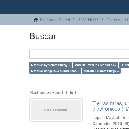
Biblioteca Digital
REVENCYT
Ciencia en 
Buscar
Materia: hydrometallurgy ×
Materia: metales preciosos ×
Autor
Materia: dangerous substances ×
Materia: biometallurgy ×
Mostrando ítems 1-1 de 1
Tierras raras, u
electrónicos (
López, Maybel
;
Hern
Carabobo
,
2019-08