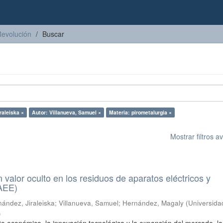
Revolución
Buscar
raleiska ×
Autor: Villanueva, Samuel ×
Materia: pirometalurgia ×
Mostrar filtros 
n valor oculto en los residuos de aparatos eléctricos y
RAEE)
ández, Jiraleiska
;
Villanueva, Samuel
;
Hernández, Magaly
(
Universida
)