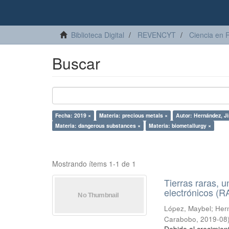
Biblioteca Digital
REVENCYT
Ciencia en 
Buscar
Fecha: 2019 ×
Materia: precious metals ×
Autor: Hernández, Ji
Materia: dangerous substances ×
Materia: biometallurgy ×
Mostrando ítems 1-1 de 1
Tierras raras, u
electrónicos (
López, Maybel
;
Hern
Carabobo
,
2019-08