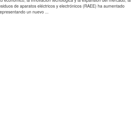
to económico, la innovación tecnológica y la expansión del mercado, la
esiduos de aparatos eléctricos y electrónicos (RAEE) ha aumentado
 representando un nuevo ...