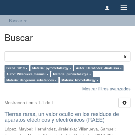
Camb
naveg
Buscar
Buscar
Ir
Fecha: 2019 ×
Materia: pyrometallurgy ×
Autor: Hernández, Jiraleiska ×
Autor: Villanueva, Samuel ×
Materia: pirometalurgia ×
Materia: dangerous substances ×
Materia: biometallurgy ×
Mostrar filtros avanzados
Mostrando ítems 1-1 de 1
Tierras raras, un valor oculto en los residuos de
aparatos eléctricos y electrónicos (RAEE)
López, Maybel
;
Hernández, Jiraleiska
;
Villanueva, Samuel
;