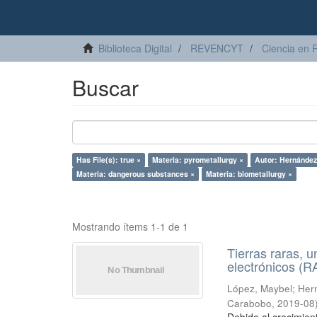
Biblioteca Digital
REVENCYT
Ciencia en 
Buscar
Has File(s): true ×
Materia: pyrometallurgy ×
Autor: Hernández,
Materia: dangerous substances ×
Materia: biometallurgy ×
Mostrando ítems 1-1 de 1
Tierras raras, u
electrónicos (
López, Maybel
;
Hern
Carabobo
,
2019-08