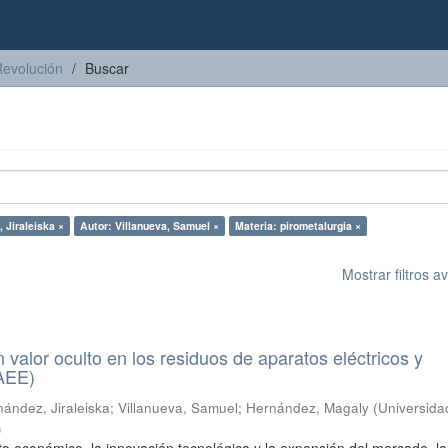
Revolución
Buscar
 Jiraleiska ×
Autor: Villanueva, Samuel ×
Materia: pirometalurgia ×
Mostrar filtros 
n valor oculto en los residuos de aparatos eléctricos y
RAEE)
ández, Jiraleiska
;
Villanueva, Samuel
;
Hernández, Magaly
(
Universida
)