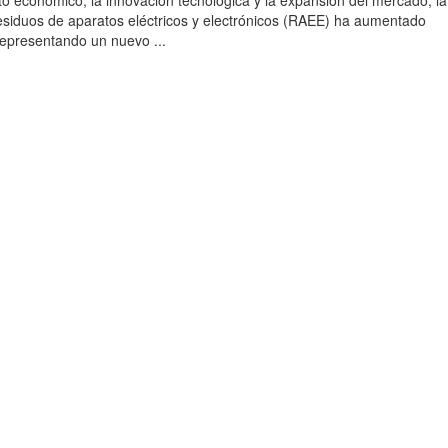
to económico, la innovación tecnológica y la expansión del mercado, la
esiduos de aparatos eléctricos y electrónicos (RAEE) ha aumentado
 representando un nuevo ...