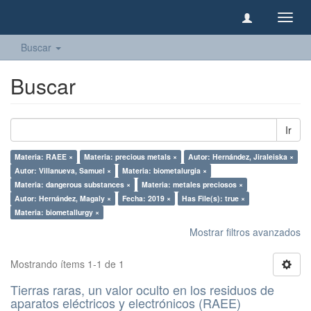
Camb
naveg
Buscar
Buscar
Ir
Materia: RAEE ×
Materia: precious metals ×
Autor: Hernández, Jiraleiska ×
Autor: Villanueva, Samuel ×
Materia: biometalurgia ×
Materia: dangerous substances ×
Materia: metales preciosos ×
Autor: Hernández, Magaly ×
Fecha: 2019 ×
Has File(s): true ×
Materia: biometallurgy ×
Mostrar filtros avanzados
Mostrando ítems 1-1 de 1
Tierras raras, un valor oculto en los residuos de
aparatos eléctricos y electrónicos (RAEE)