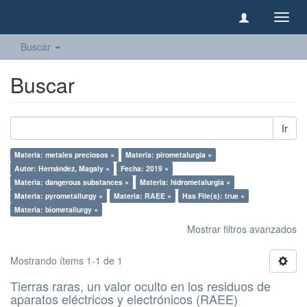
Camb
naveg
Buscar
Buscar
Ir
Materia: metales preciosos ×
Materia: pirometalurgia ×
Autor: Hernández, Magaly ×
Fecha: 2019 ×
Materia: dangerous substances ×
Materia: hidrometalurgia ×
Materia: pyrometallurgy ×
Materia: RAEE ×
Has File(s): true ×
Materia: biometallurgy ×
Mostrar filtros avanzados
Mostrando ítems 1-1 de 1
Tierras raras, un valor oculto en los residuos de
aparatos eléctricos y electrónicos (RAEE)