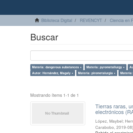
Biblioteca Digital
REVENCYT
Ciencia en 
Buscar
Materia: dangerous substances ×
Materia: pyrometallurgy ×
Au
Autor: Hernández, Magaly ×
Materia: pirometalurgia ×
Materia:
Mostrando ítems 1-1 de 1
Tierras raras, u
electrónicos (
López, Maybel
;
Hern
Carabobo
,
2019-08