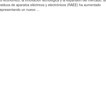
to económico, la innovación tecnológica y la expansión del mercado, la
esiduos de aparatos eléctricos y electrónicos (RAEE) ha aumentado
 representando un nuevo ...