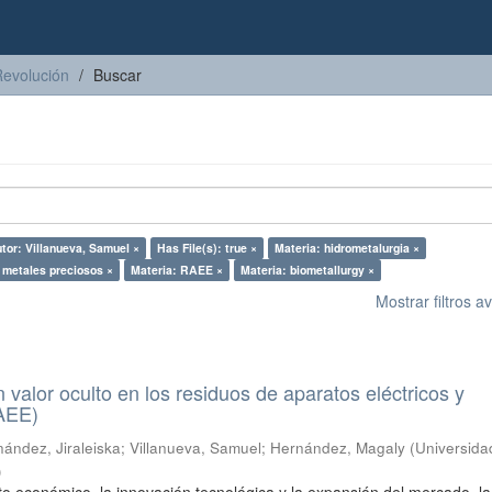
Revolución
Buscar
tor: Villanueva, Samuel ×
Has File(s): true ×
Materia: hidrometalurgia ×
 metales preciosos ×
Materia: RAEE ×
Materia: biometallurgy ×
Mostrar filtros 
n valor oculto en los residuos de aparatos eléctricos y
RAEE)
ández, Jiraleiska
;
Villanueva, Samuel
;
Hernández, Magaly
(
Universida
)