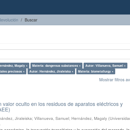
Revolución
Buscar
ernández, Magaly ×
Materia: dangerous substances ×
Autor: Villanueva, Samuel ×
tales preciosos ×
Autor: Hernández, Jiraleiska ×
Materia: biometallurgy ×
Mostrar filtros 
n valor oculto en los residuos de aparatos eléctricos y
RAEE)
ández, Jiraleiska
;
Villanueva, Samuel
;
Hernández, Magaly
(
Universida
)