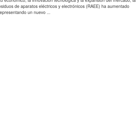
to económico, la innovación tecnológica y la expansión del mercado, la
esiduos de aparatos eléctricos y electrónicos (RAEE) ha aumentado
 representando un nuevo ...