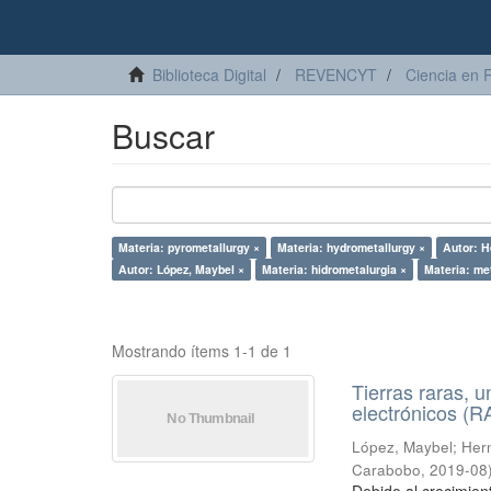
Biblioteca Digital
REVENCYT
Ciencia en 
Buscar
Materia: pyrometallurgy ×
Materia: hydrometallurgy ×
Autor: H
Autor: López, Maybel ×
Materia: hidrometalurgia ×
Materia: me
Mostrando ítems 1-1 de 1
Tierras raras, u
electrónicos (
López, Maybel
;
Hern
Carabobo
,
2019-08