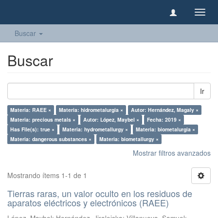
Camb
naveg
Buscar
Buscar
Ir
Materia: RAEE ×
Materia: hidrometalurgia ×
Autor: Hernández, Magaly ×
Materia: precious metals ×
Autor: López, Maybel ×
Fecha: 2019 ×
Has File(s): true ×
Materia: hydrometallurgy ×
Materia: biometalurgia ×
Materia: dangerous substances ×
Materia: biometallurgy ×
Mostrar filtros avanzados
Mostrando ítems 1-1 de 1
Tierras raras, un valor oculto en los residuos de
aparatos eléctricos y electrónicos (RAEE)
López, Maybel
;
Hernández, Jiraleiska
;
Villanueva, Samuel
;