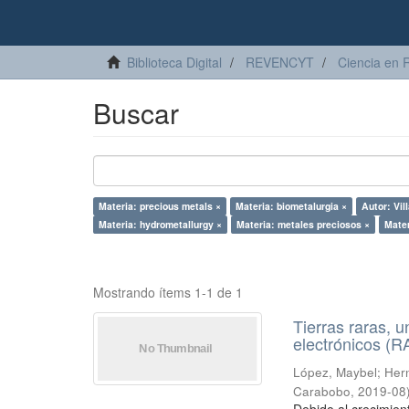
Biblioteca Digital
REVENCYT
Ciencia en 
Buscar
Materia: precious metals ×
Materia: biometalurgia ×
Autor: Vil
Materia: hydrometallurgy ×
Materia: metales preciosos ×
Mater
Mostrando ítems 1-1 de 1
Tierras raras, u
electrónicos (
López, Maybel
;
Hern
Carabobo
,
2019-08