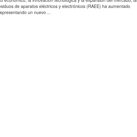
to económico, la innovación tecnológica y la expansión del mercado, la
esiduos de aparatos eléctricos y electrónicos (RAEE) ha aumentado
 representando un nuevo ...