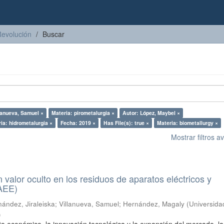
Revolución
Buscar
lanueva, Samuel ×
Materia: pirometalurgia ×
Autor: López, Maybel ×
ia: hidrometalurgia ×
Fecha: 2019 ×
Has File(s): true ×
Materia: biometallurgy ×
Mostrar filtros 
n valor oculto en los residuos de aparatos eléctricos y
RAEE)
ández, Jiraleiska
;
Villanueva, Samuel
;
Hernández, Magaly
(
Universida
)