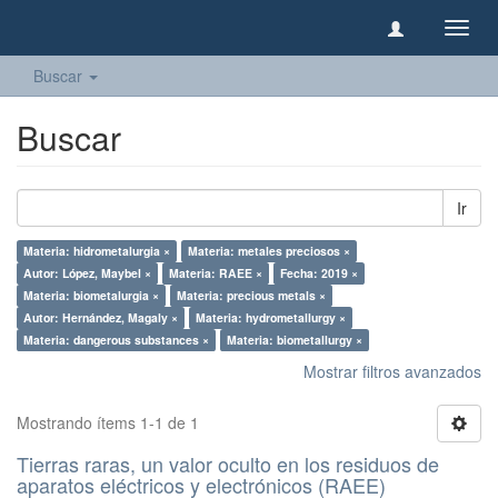
Camb
naveg
Buscar
Buscar
Ir
Materia: hidrometalurgia ×
Materia: metales preciosos ×
Autor: López, Maybel ×
Materia: RAEE ×
Fecha: 2019 ×
Materia: biometalurgia ×
Materia: precious metals ×
Autor: Hernández, Magaly ×
Materia: hydrometallurgy ×
Materia: dangerous substances ×
Materia: biometallurgy ×
Mostrar filtros avanzados
Mostrando ítems 1-1 de 1
Tierras raras, un valor oculto en los residuos de
aparatos eléctricos y electrónicos (RAEE)