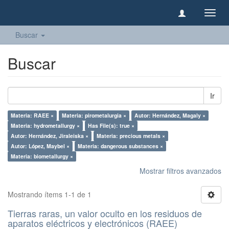
Camb
naveg
Buscar
Buscar
Ir
Materia: RAEE ×
Materia: pirometalurgia ×
Autor: Hernández, Magaly ×
Materia: hydrometallurgy ×
Has File(s): true ×
Autor: Hernández, Jiraleiska ×
Materia: precious metals ×
Autor: López, Maybel ×
Materia: dangerous substances ×
Materia: biometallurgy ×
Mostrar filtros avanzados
Mostrando ítems 1-1 de 1
Tierras raras, un valor oculto en los residuos de
aparatos eléctricos y electrónicos (RAEE)