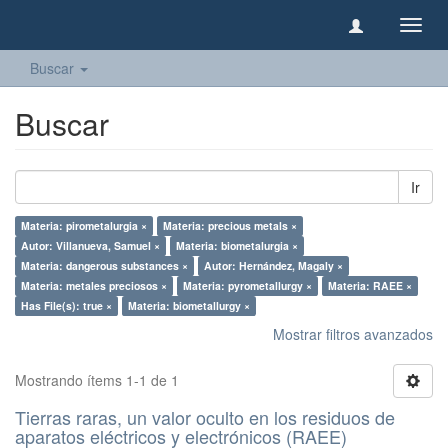
Camb
naveg
Buscar
Buscar
Ir
Materia: pirometalurgia ×
Materia: precious metals ×
Autor: Villanueva, Samuel ×
Materia: biometalurgia ×
Materia: dangerous substances ×
Autor: Hernández, Magaly ×
Materia: metales preciosos ×
Materia: pyrometallurgy ×
Materia: RAEE ×
Has File(s): true ×
Materia: biometallurgy ×
Mostrar filtros avanzados
Mostrando ítems 1-1 de 1
Tierras raras, un valor oculto en los residuos de
aparatos eléctricos y electrónicos (RAEE)