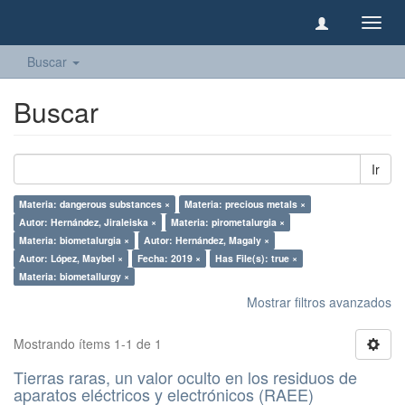
Camb
naveg
Buscar
Buscar
Ir
Materia: dangerous substances ×
Materia: precious metals ×
Autor: Hernández, Jiraleiska ×
Materia: pirometalurgia ×
Materia: biometalurgia ×
Autor: Hernández, Magaly ×
Autor: López, Maybel ×
Fecha: 2019 ×
Has File(s): true ×
Materia: biometallurgy ×
Mostrar filtros avanzados
Mostrando ítems 1-1 de 1
Tierras raras, un valor oculto en los residuos de
aparatos eléctricos y electrónicos (RAEE)