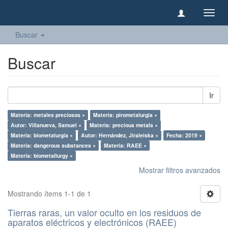
Camb
naveg
Buscar
Buscar
Ir
Materia: metales preciosos ×
Materia: pirometalurgia ×
Autor: Villanueva, Samuel ×
Materia: precious metals ×
Materia: biometalurgia ×
Autor: Hernández, Jiraleiska ×
Fecha: 2019 ×
Materia: dangerous substances ×
Materia: RAEE ×
Materia: biometallurgy ×
Mostrar filtros avanzados
Mostrando ítems 1-1 de 1
Tierras raras, un valor oculto en los residuos de
aparatos eléctricos y electrónicos (RAEE)