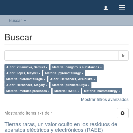
Camb
naveg
Buscar
Buscar
Ir
Autor: Villanueva, Samuel ×
Materia: dangerous substances ×
Autor: López, Maybel ×
Materia: pyrometallurgy ×
Materia: hidrometalurgia ×
Autor: Hernández, Jiraleiska ×
Autor: Hernández, Magaly ×
Materia: pirometalurgia ×
Materia: metales preciosos ×
Materia: RAEE ×
Materia: biometallurgy ×
Mostrar filtros avanzados
Mostrando ítems 1-1 de 1
Tierras raras, un valor oculto en los residuos de
aparatos eléctricos y electrónicos (RAEE)