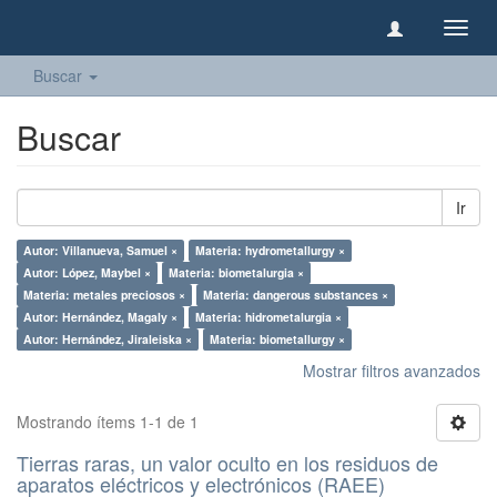
Camb
naveg
Buscar
Buscar
Ir
Autor: Villanueva, Samuel ×
Materia: hydrometallurgy ×
Autor: López, Maybel ×
Materia: biometalurgia ×
Materia: metales preciosos ×
Materia: dangerous substances ×
Autor: Hernández, Magaly ×
Materia: hidrometalurgia ×
Autor: Hernández, Jiraleiska ×
Materia: biometallurgy ×
Mostrar filtros avanzados
Mostrando ítems 1-1 de 1
Tierras raras, un valor oculto en los residuos de
aparatos eléctricos y electrónicos (RAEE)