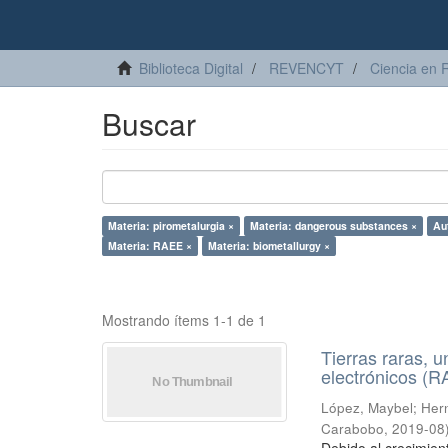
Biblioteca Digital
REVENCYT
Ciencia en 
Buscar
Materia: pirometalurgia ×
Materia: dangerous substances ×
Au
Materia: RAEE ×
Materia: biometallurgy ×
Mostrando ítems 1-1 de 1
Tierras raras, u
electrónicos (
López, Maybel
;
Hern
Carabobo
,
2019-08