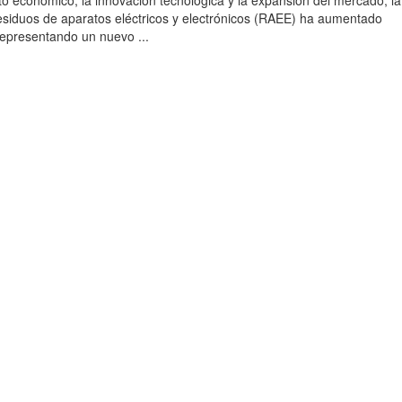
to económico, la innovación tecnológica y la expansión del mercado, la
esiduos de aparatos eléctricos y electrónicos (RAEE) ha aumentado
 representando un nuevo ...