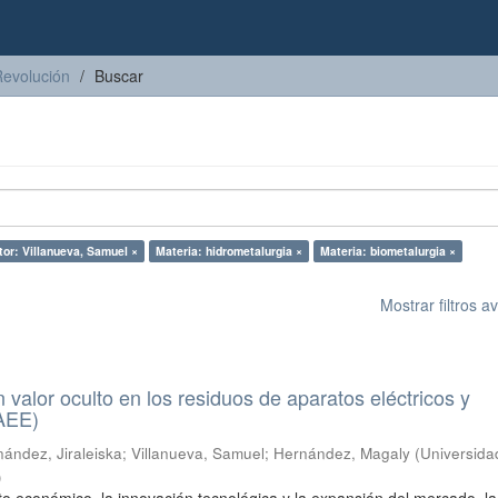
Revolución
Buscar
tor: Villanueva, Samuel ×
Materia: hidrometalurgia ×
Materia: biometalurgia ×
Mostrar filtros 
n valor oculto en los residuos de aparatos eléctricos y
RAEE)
ández, Jiraleiska
;
Villanueva, Samuel
;
Hernández, Magaly
(
Universida
)