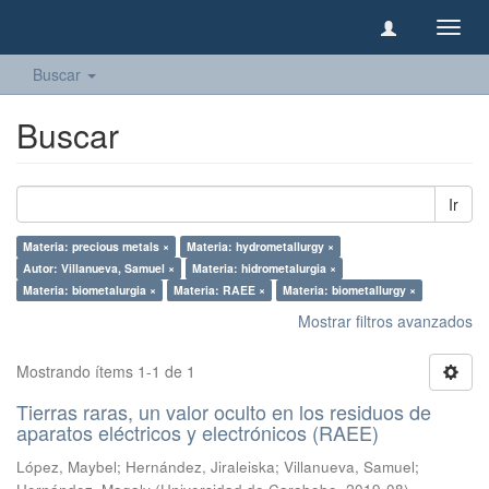
Camb
naveg
Buscar
Buscar
Ir
Materia: precious metals ×
Materia: hydrometallurgy ×
Autor: Villanueva, Samuel ×
Materia: hidrometalurgia ×
Materia: biometalurgia ×
Materia: RAEE ×
Materia: biometallurgy ×
Mostrar filtros avanzados
Mostrando ítems 1-1 de 1
Tierras raras, un valor oculto en los residuos de
aparatos eléctricos y electrónicos (RAEE)
López, Maybel
;
Hernández, Jiraleiska
;
Villanueva, Samuel
;