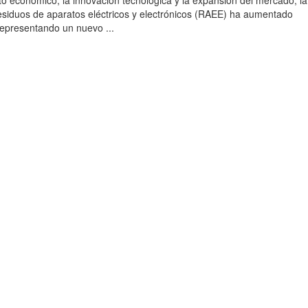
to económico, la innovación tecnológica y la expansión del mercado, la
esiduos de aparatos eléctricos y electrónicos (RAEE) ha aumentado
 representando un nuevo ...