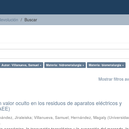
Revolución
Buscar
Autor: Villanueva, Samuel ×
Materia: hidrometalurgia ×
Materia: biometalurgia ×
Mostrar filtros 
n valor oculto en los residuos de aparatos eléctricos y
RAEE)
ández, Jiraleiska
;
Villanueva, Samuel
;
Hernández, Magaly
(
Universida
)