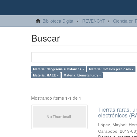
Biblioteca Digital
REVENCYT
Ciencia en 
Buscar
Materia: dangerous substances ×
Materia: metales preciosos ×
Materia: RAEE ×
Materia: biometallurgy ×
Mostrando ítems 1-1 de 1
Tierras raras, u
electrónicos (
López, Maybel
;
Hern
Carabobo
,
2019-08