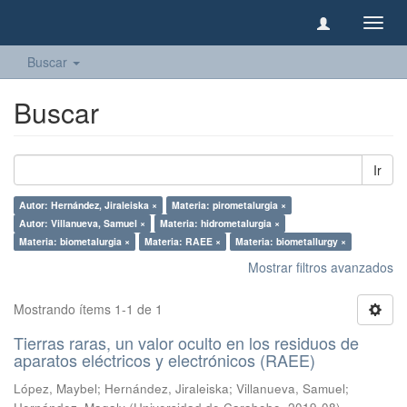
Camb
naveg
Buscar
Buscar
Ir
Autor: Hernández, Jiraleiska ×
Materia: pirometalurgia ×
Autor: Villanueva, Samuel ×
Materia: hidrometalurgia ×
Materia: biometalurgia ×
Materia: RAEE ×
Materia: biometallurgy ×
Mostrar filtros avanzados
Mostrando ítems 1-1 de 1
Tierras raras, un valor oculto en los residuos de
aparatos eléctricos y electrónicos (RAEE)
López, Maybel
;
Hernández, Jiraleiska
;
Villanueva, Samuel
;