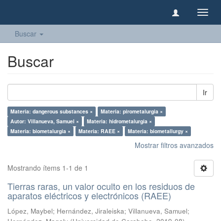
Camb
naveg
Buscar
Buscar
Ir
Materia: dangerous substances ×
Materia: pirometalurgia ×
Autor: Villanueva, Samuel ×
Materia: hidrometalurgia ×
Materia: biometalurgia ×
Materia: RAEE ×
Materia: biometallurgy ×
Mostrar filtros avanzados
Mostrando ítems 1-1 de 1
Tierras raras, un valor oculto en los residuos de
aparatos eléctricos y electrónicos (RAEE)
López, Maybel
;
Hernández, Jiraleiska
;
Villanueva, Samuel
;