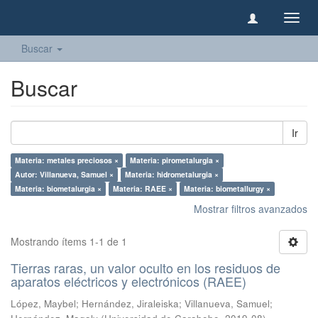
Camb
naveg
Buscar
Buscar
Ir
Materia: metales preciosos ×
Materia: pirometalurgia ×
Autor: Villanueva, Samuel ×
Materia: hidrometalurgia ×
Materia: biometalurgia ×
Materia: RAEE ×
Materia: biometallurgy ×
Mostrar filtros avanzados
Mostrando ítems 1-1 de 1
Tierras raras, un valor oculto en los residuos de
aparatos eléctricos y electrónicos (RAEE)
López, Maybel
;
Hernández, Jiraleiska
;
Villanueva, Samuel
;