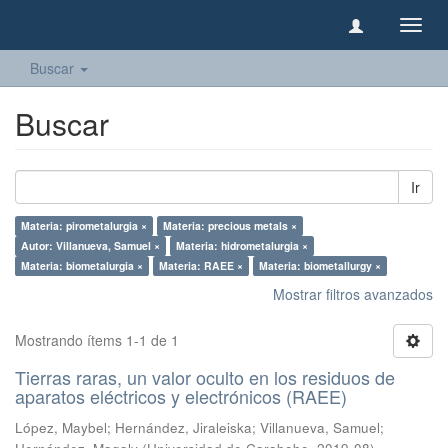
Camb
naveg
Buscar
Buscar
Ir
Materia: pirometalurgia ×
Materia: precious metals ×
Autor: Villanueva, Samuel ×
Materia: hidrometalurgia ×
Materia: biometalurgia ×
Materia: RAEE ×
Materia: biometallurgy ×
Mostrar filtros avanzados
Mostrando ítems 1-1 de 1
Tierras raras, un valor oculto en los residuos de
aparatos eléctricos y electrónicos (RAEE)
López, Maybel
;
Hernández, Jiraleiska
;
Villanueva, Samuel
;