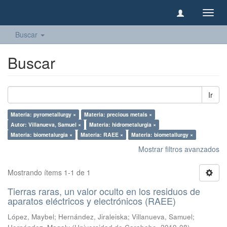
Camb
naveg
Buscar
Buscar
Ir
Materia: pyrometallurgy ×
Materia: precious metals ×
Autor: Villanueva, Samuel ×
Materia: hidrometalurgia ×
Materia: biometalurgia ×
Materia: RAEE ×
Materia: biometallurgy ×
Mostrar filtros avanzados
Mostrando ítems 1-1 de 1
Tierras raras, un valor oculto en los residuos de
aparatos eléctricos y electrónicos (RAEE)
López, Maybel
;
Hernández, Jiraleiska
;
Villanueva, Samuel
;