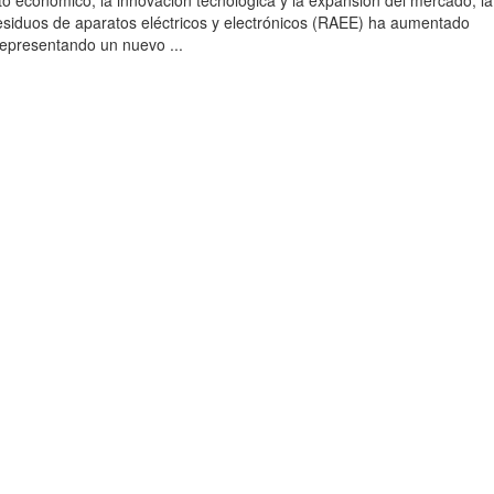
to económico, la innovación tecnológica y la expansión del mercado, la
esiduos de aparatos eléctricos y electrónicos (RAEE) ha aumentado
 representando un nuevo ...