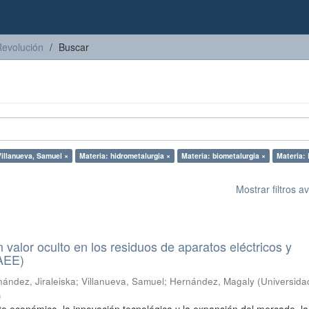
Revolución
Buscar
Villanueva, Samuel ×
Materia: hidrometalurgia ×
Materia: biometalurgia ×
Materia:
Mostrar filtros 
n valor oculto en los residuos de aparatos eléctricos y
RAEE)
ández, Jiraleiska
;
Villanueva, Samuel
;
Hernández, Magaly
(
Universida
)