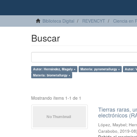
Biblioteca Digital
REVENCYT
Ciencia en 
Buscar
Autor: Hernández, Magaly ×
Materia: pyrometallurgy ×
Autor: 
Materia: biometallurgy ×
Mostrando ítems 1-1 de 1
Tierras raras, u
electrónicos (
López, Maybel
;
Hern
Carabobo
,
2019-08