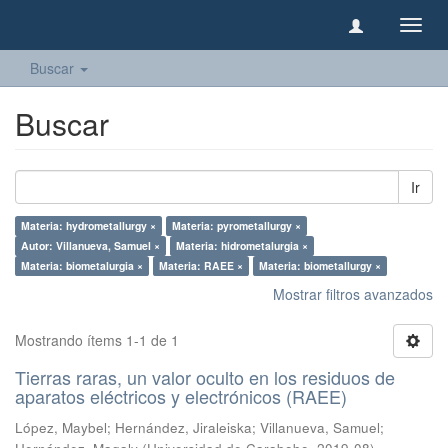
Camb
naveg
Buscar
Buscar
Ir
Materia: hydrometallurgy ×
Materia: pyrometallurgy ×
Autor: Villanueva, Samuel ×
Materia: hidrometalurgia ×
Materia: biometalurgia ×
Materia: RAEE ×
Materia: biometallurgy ×
Mostrar filtros avanzados
Mostrando ítems 1-1 de 1
Tierras raras, un valor oculto en los residuos de
aparatos eléctricos y electrónicos (RAEE)
López, Maybel
;
Hernández, Jiraleiska
;
Villanueva, Samuel
;