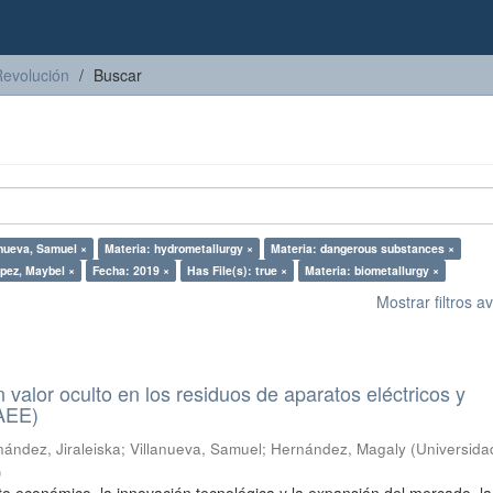
Revolución
Buscar
anueva, Samuel ×
Materia: hydrometallurgy ×
Materia: dangerous substances ×
ópez, Maybel ×
Fecha: 2019 ×
Has File(s): true ×
Materia: biometallurgy ×
Mostrar filtros 
n valor oculto en los residuos de aparatos eléctricos y
RAEE)
ández, Jiraleiska
;
Villanueva, Samuel
;
Hernández, Magaly
(
Universida
)