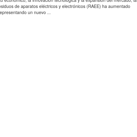
to económico, la innovación tecnológica y la expansión del mercado, la
esiduos de aparatos eléctricos y electrónicos (RAEE) ha aumentado
 representando un nuevo ...