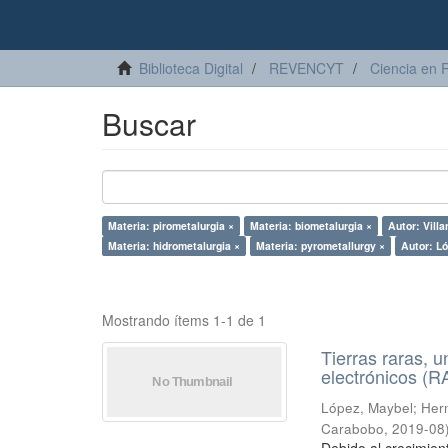
Biblioteca Digital
REVENCYT
Ciencia en 
Buscar
Materia: pirometalurgia ×
Materia: biometalurgia ×
Autor: Vill
Materia: hidrometalurgia ×
Materia: pyrometallurgy ×
Autor: L
Mostrando ítems 1-1 de 1
Tierras raras, u
electrónicos (
López, Maybel
;
Hern
Carabobo
,
2019-08