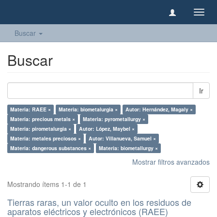
Camb
naveg
Buscar
Buscar
Ir
Materia: RAEE ×
Materia: biometalurgia ×
Autor: Hernández, Magaly ×
Materia: precious metals ×
Materia: pyrometallurgy ×
Materia: pirometalurgia ×
Autor: López, Maybel ×
Materia: metales preciosos ×
Autor: Villanueva, Samuel ×
Materia: dangerous substances ×
Materia: biometallurgy ×
Mostrar filtros avanzados
Mostrando ítems 1-1 de 1
Tierras raras, un valor oculto en los residuos de
aparatos eléctricos y electrónicos (RAEE)