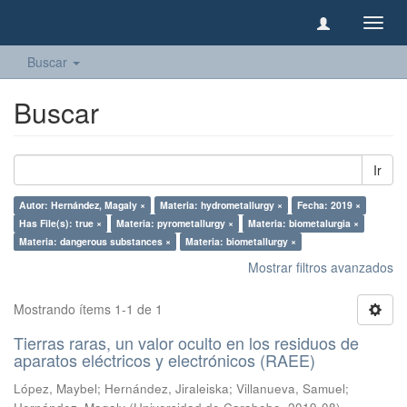
Camb
naveg
Buscar
Buscar
Ir
Autor: Hernández, Magaly ×
Materia: hydrometallurgy ×
Fecha: 2019 ×
Has File(s): true ×
Materia: pyrometallurgy ×
Materia: biometalurgia ×
Materia: dangerous substances ×
Materia: biometallurgy ×
Mostrar filtros avanzados
Mostrando ítems 1-1 de 1
Tierras raras, un valor oculto en los residuos de
aparatos eléctricos y electrónicos (RAEE)
López, Maybel
;
Hernández, Jiraleiska
;
Villanueva, Samuel
;