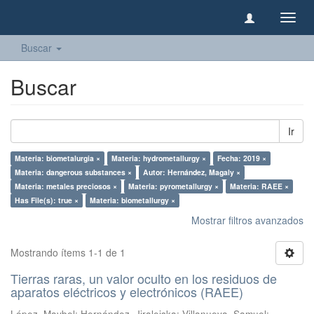
Camb
naveg
Buscar
Buscar
Ir
Materia: biometalurgia ×
Materia: hydrometallurgy ×
Fecha: 2019 ×
Materia: dangerous substances ×
Autor: Hernández, Magaly ×
Materia: metales preciosos ×
Materia: pyrometallurgy ×
Materia: RAEE ×
Has File(s): true ×
Materia: biometallurgy ×
Mostrar filtros avanzados
Mostrando ítems 1-1 de 1
Tierras raras, un valor oculto en los residuos de
aparatos eléctricos y electrónicos (RAEE)
López, Maybel
;
Hernández, Jiraleiska
;
Villanueva, Samuel
;