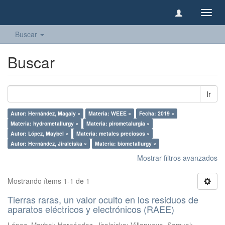
Camb
naveg
Buscar
Buscar
Ir
Autor: Hernández, Magaly ×
Materia: WEEE ×
Fecha: 2019 ×
Materia: hydrometallurgy ×
Materia: pirometalurgia ×
Autor: López, Maybel ×
Materia: metales preciosos ×
Autor: Hernández, Jiraleiska ×
Materia: biometallurgy ×
Mostrar filtros avanzados
Mostrando ítems 1-1 de 1
Tierras raras, un valor oculto en los residuos de
aparatos eléctricos y electrónicos (RAEE)
López, Maybel
;
Hernández, Jiraleiska
;
Villanueva, Samuel
;