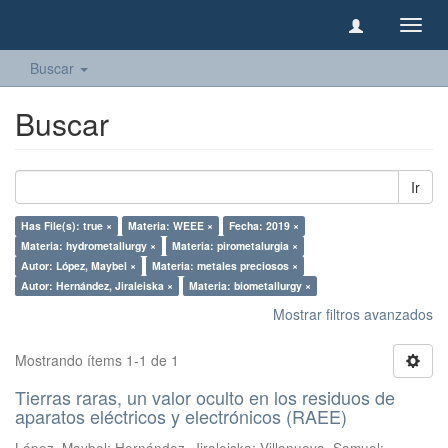
Camb
naveg
Buscar
Buscar
Ir
Has File(s): true ×
Materia: WEEE ×
Fecha: 2019 ×
Materia: hydrometallurgy ×
Materia: pirometalurgia ×
Autor: López, Maybel ×
Materia: metales preciosos ×
Autor: Hernández, Jiraleiska ×
Materia: biometallurgy ×
Mostrar filtros avanzados
Mostrando ítems 1-1 de 1
Tierras raras, un valor oculto en los residuos de
aparatos eléctricos y electrónicos (RAEE)
López, Maybel
;
Hernández, Jiraleiska
;
Villanueva, Samuel
;