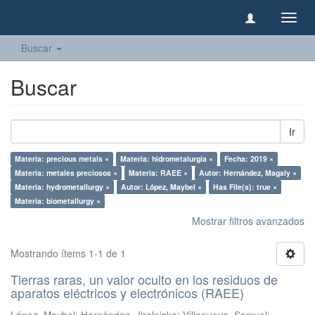
Camb
naveg
Buscar
Buscar
Ir
Materia: precious metals ×
Materia: hidrometalurgia ×
Fecha: 2019 ×
Materia: metales preciosos ×
Materia: RAEE ×
Autor: Hernández, Magaly ×
Materia: hydrometallurgy ×
Autor: López, Maybel ×
Has File(s): true ×
Materia: biometallurgy ×
Mostrar filtros avanzados
Mostrando ítems 1-1 de 1
Tierras raras, un valor oculto en los residuos de
aparatos eléctricos y electrónicos (RAEE)
López, Maybel
;
Hernández, Jiraleiska
;
Villanueva, Samuel
;