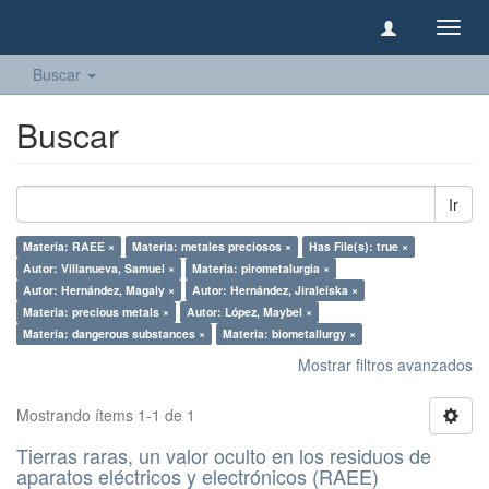
Camb
naveg
Buscar
Buscar
Ir
Materia: RAEE ×
Materia: metales preciosos ×
Has File(s): true ×
Autor: Villanueva, Samuel ×
Materia: pirometalurgia ×
Autor: Hernández, Magaly ×
Autor: Hernández, Jiraleiska ×
Materia: precious metals ×
Autor: López, Maybel ×
Materia: dangerous substances ×
Materia: biometallurgy ×
Mostrar filtros avanzados
Mostrando ítems 1-1 de 1
Tierras raras, un valor oculto en los residuos de
aparatos eléctricos y electrónicos (RAEE)