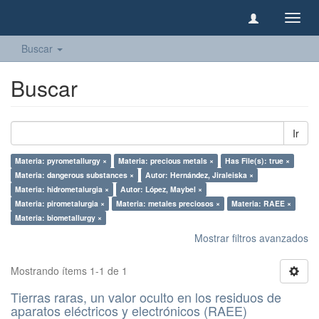
Camb
naveg
Buscar
Buscar
Ir
Materia: pyrometallurgy ×
Materia: precious metals ×
Has File(s): true ×
Materia: dangerous substances ×
Autor: Hernández, Jiraleiska ×
Materia: hidrometalurgia ×
Autor: López, Maybel ×
Materia: pirometalurgia ×
Materia: metales preciosos ×
Materia: RAEE ×
Materia: biometallurgy ×
Mostrar filtros avanzados
Mostrando ítems 1-1 de 1
Tierras raras, un valor oculto en los residuos de
aparatos eléctricos y electrónicos (RAEE)