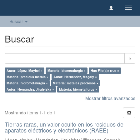
Camb
naveg
Buscar
Buscar
Ir
Autor: López, Maybel ×
Materia: biometalurgia ×
Has File(s): true ×
Materia: precious metals ×
Autor: Hernández, Magaly ×
Materia: hidrometalurgia ×
Materia: metales preciosos ×
Autor: Hernández, Jiraleiska ×
Materia: biometallurgy ×
Mostrar filtros avanzados
Mostrando ítems 1-1 de 1
Tierras raras, un valor oculto en los residuos de
aparatos eléctricos y electrónicos (RAEE)
López, Maybel
;
Hernández, Jiraleiska
;
Villanueva, Samuel
;