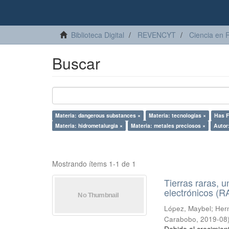
Biblioteca Digital
REVENCYT
Ciencia en 
Buscar
Materia: dangerous substances ×
Materia: tecnologías ×
Has Fi
Materia: hidrometalurgia ×
Materia: metales preciosos ×
Autor
Mostrando ítems 1-1 de 1
Tierras raras, u
electrónicos (
López, Maybel
;
Hern
Carabobo
,
2019-08