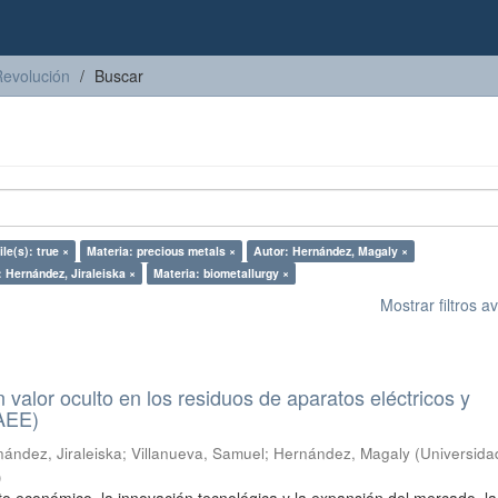
Revolución
Buscar
le(s): true ×
Materia: precious metals ×
Autor: Hernández, Magaly ×
: Hernández, Jiraleiska ×
Materia: biometallurgy ×
Mostrar filtros 
n valor oculto en los residuos de aparatos eléctricos y
RAEE)
ández, Jiraleiska
;
Villanueva, Samuel
;
Hernández, Magaly
(
Universida
)