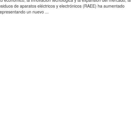
to económico, la innovación tecnológica y la expansión del mercado, la
esiduos de aparatos eléctricos y electrónicos (RAEE) ha aumentado
 representando un nuevo ...